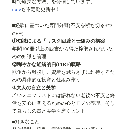
味で確実な方法」を発信しています。
note
も不定期更新中！
■経験に基づいた専門分野(不安を断ち切る3つ
の柱)
①知識による「リスク回避と仕組みの構築」
年間100冊以上の読書から得た搾取されないた
めの知識と論理
②穏やかな経済的自(FIRE)戦略
競争から離脱し、資産を減らさずに維持するた
めの具体的な投資と仕組み作り
②大人の自立と美学
若いミニマリストには語れない老後の不安と終
活を安心に変えるための心とモノの整理、そし
て暮らしの質と美学を磨くヒント
■好きなこと