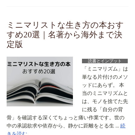
ミニマリストな生き方の本おす
すめ20選｜名著から海外まで決
定版
読書とインプット
「ミニマリズム」は
単なる片付けのメソ
ッドにあらず。 本
当のミニマリズムと
は、モノを捨てた先
に残る「自分の背
骨」を確認する深くてちょっと痛い作業です。世の
中の承認欲求や依存から、静かに距離をとる生 ...
続
きを読む