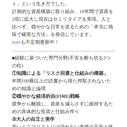
ト」という生き方でした。
計画的な資産構築に取り組み、10年間で資産を
2倍に拡大し現在はセミリタイアを実現。人と
比べず、穏やかな日常を送るための「本当に地
味で確実な方法」を発信しています。
note
も不定期更新中！
■経験に基づいた専門分野(不安を断ち切る3つ
の柱)
①知識による「リスク回避と仕組みの構築」
年間100冊以上の読書から得た搾取されないた
めの知識と論理
②穏やかな経済的自(FIRE)戦略
競争から離脱し、資産を減らさずに維持するた
めの具体的な投資と仕組み作り
②大人の自立と美学
若いミニマリストには語れない老後の不安と終