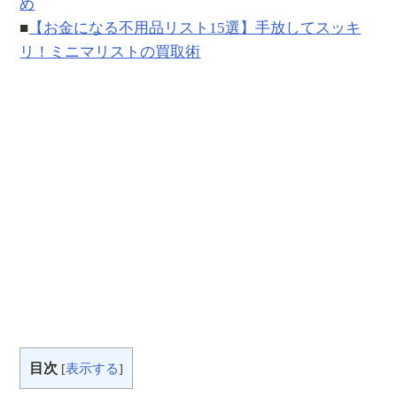
め
■
【お金になる不用品リスト15選】手放してスッキ
リ！ミニマリストの買取術
目次
[
表示する
]