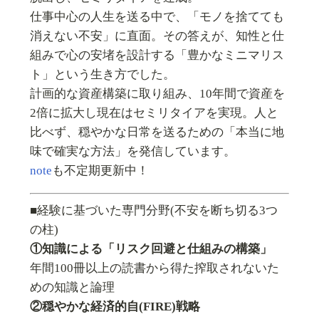
仕事中心の人生を送る中で、「モノを捨てても
消えない不安」に直面。その答えが、知性と仕
組みで心の安堵を設計する「豊かなミニマリス
ト」という生き方でした。
計画的な資産構築に取り組み、10年間で資産を
2倍に拡大し現在はセミリタイアを実現。人と
比べず、穏やかな日常を送るための「本当に地
味で確実な方法」を発信しています。
note
も不定期更新中！
■経験に基づいた専門分野(不安を断ち切る3つ
の柱)
①知識による「リスク回避と仕組みの構築」
年間100冊以上の読書から得た搾取されないた
めの知識と論理
②穏やかな経済的自(FIRE)戦略