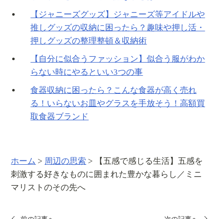
【ジャニーズグッズ】ジャニーズ等アイドルや
推しグッズの収納に困ったら？趣味や押し活・
押しグッズの整理整頓＆収納術
【自分に似合うファッション】似合う服がわか
らない時にやるといい3つの事
食器収納に困ったら？こんな食器が高く売れ
る！いらないお皿やグラスを手放そう！高額買
取食器ブランド
ホーム
>
周辺の思索
>
【五感で感じる生活】五感を
刺激する好きなものに囲まれた豊かな暮らし／ミニ
マリストのその先へ
前の記事へ
次の記事へ