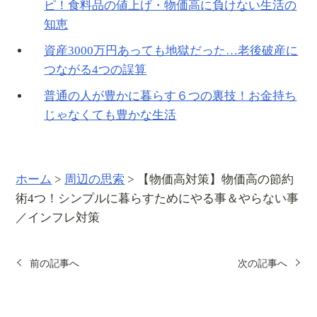
ピ！食料品の値上げ・物価高に負けない生活の
知恵
資産3000万円あっても地獄だった…老後破産に
つながる4つの誤算
普通の人が豊かに暮らす６つの裏技！お金持ち
じゃなくても豊かな生活
ホーム
>
周辺の思索
>
【物価高対策】物価高の節約
術4つ！シンプルに暮らすためにやる事＆やらない事
／インフレ対策
前の記事へ
次の記事へ