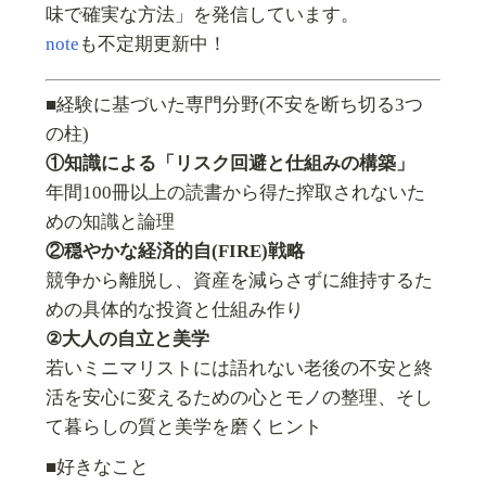
味で確実な方法」を発信しています。
note
も不定期更新中！
■経験に基づいた専門分野(不安を断ち切る3つ
の柱)
①知識による「リスク回避と仕組みの構築」
年間100冊以上の読書から得た搾取されないた
めの知識と論理
②穏やかな経済的自(FIRE)戦略
競争から離脱し、資産を減らさずに維持するた
めの具体的な投資と仕組み作り
②大人の自立と美学
若いミニマリストには語れない老後の不安と終
活を安心に変えるための心とモノの整理、そし
て暮らしの質と美学を磨くヒント
■好きなこと