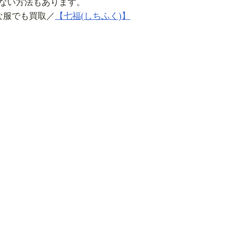
ない方法もあります。
服でも買取／
【七福(しちふく)】