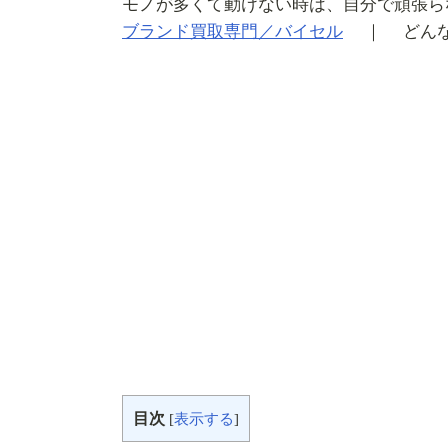
モノが多くて動けない時は、自分で頑張ら
ブランド買取専門／バイセル
｜ どんな
目次
[
表示する
]