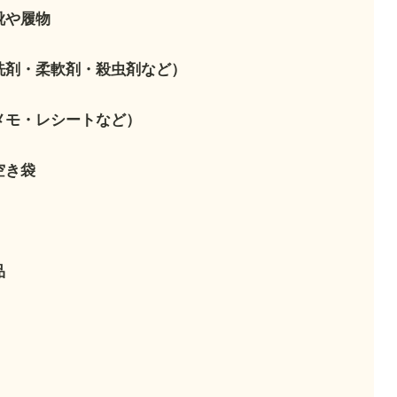
靴や履物
洗剤・柔軟剤・殺虫剤など）
メモ・レシートなど）
空き袋
品