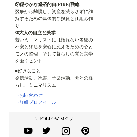
②穏やかな経済的自(FIRE)戦略
競争から離脱し、資産を減らさずに維
持するための具体的な投資と仕組み作
り
②大人の自立と美学
若いミニマリストには語れない老後の
不安と終活を安心に変えるための心と
モノの整理、そして暮らしの質と美学
を磨くヒント
■好きなこと
発信活動、読書、音楽活動、犬との暮
らし、ミニマリズム
→お問合わせ
→詳細プロフィール
＼ FOLLOW ME! ／