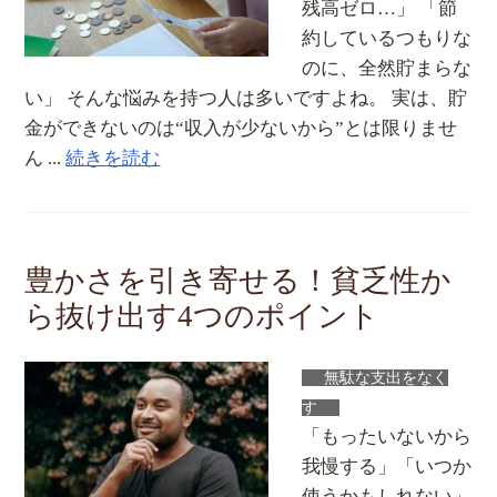
残高ゼロ…」 「節
約しているつもりな
のに、全然貯まらな
い」 そんな悩みを持つ人は多いですよね。 実は、貯
金ができないのは“収入が少ないから”とは限りませ
ん ...
続きを読む
豊かさを引き寄せる！貧乏性か
ら抜け出す4つのポイント
無駄な支出をなく
す
「もったいないから
我慢する」「いつか
使うかもしれない」