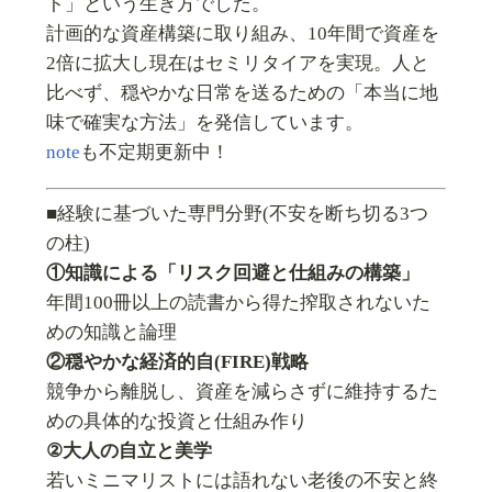
ト」という生き方でした。
計画的な資産構築に取り組み、10年間で資産を
2倍に拡大し現在はセミリタイアを実現。人と
比べず、穏やかな日常を送るための「本当に地
味で確実な方法」を発信しています。
note
も不定期更新中！
■経験に基づいた専門分野(不安を断ち切る3つ
の柱)
①知識による「リスク回避と仕組みの構築」
年間100冊以上の読書から得た搾取されないた
めの知識と論理
②穏やかな経済的自(FIRE)戦略
競争から離脱し、資産を減らさずに維持するた
めの具体的な投資と仕組み作り
②大人の自立と美学
若いミニマリストには語れない老後の不安と終