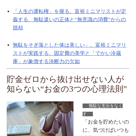
「人生の運転権」を握る。富裕ミニマリストが定
義する、無駄遣いの正体と“無意識の消費”からの
脱却
無駄をそぎ落とした体は美しい」。富裕ミニマリ
ストが実践する、固定費の美学と「でかい冷蔵
庫」が象徴する決断力の欠如
貯金ゼロから抜け出せない人が
知らない“お金の3つの心理法則”
無駄な支出をなく
す
「お金を貯めたいの
に、気づけばいつも