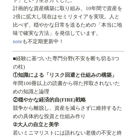
ト」という生き方でした。
計画的な資産構築に取り組み、10年間で資産を
2倍に拡大し現在はセミリタイアを実現。人と
比べず、穏やかな日常を送るための「本当に地
味で確実な方法」を発信しています。
note
も不定期更新中！
■経験に基づいた専門分野(不安を断ち切る3つ
の柱)
①知識による「リスク回避と仕組みの構築」
年間100冊以上の読書から得た搾取されないた
めの知識と論理
②穏やかな経済的自(FIRE)戦略
競争から離脱し、資産を減らさずに維持するた
めの具体的な投資と仕組み作り
②大人の自立と美学
若いミニマリストには語れない老後の不安と終