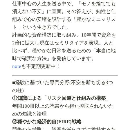
仕事中心の人生を送る中で、「モノを捨てても
消えない不安」に直面。その答えが、知性と仕
組みで心の安堵を設計する「豊かなミニマリス
ト」という生き方でした。
計画的な資産構築に取り組み、10年間で資産を
2倍に拡大し現在はセミリタイアを実現。人と
比べず、穏やかな日常を送るための「本当に地
味で確実な方法」を発信しています。
note
も不定期更新中！
■経験に基づいた専門分野(不安を断ち切る3つ
の柱)
①知識による「リスク回避と仕組みの構築」
年間100冊以上の読書から得た搾取されないた
めの知識と論理
②穏やかな経済的自(FIRE)戦略
競争から離脱し、資産を減らさずに維持するた