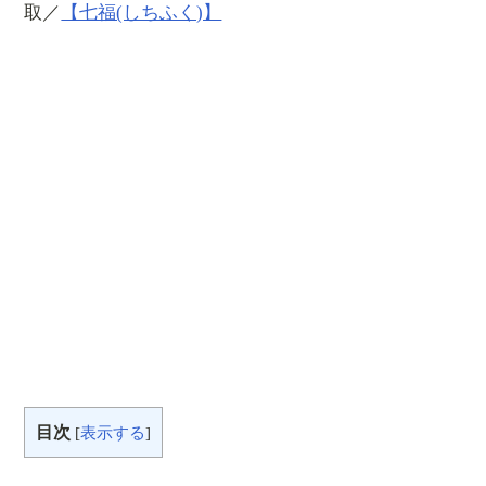
取／
【七福(しちふく)】
目次
[
表示する
]