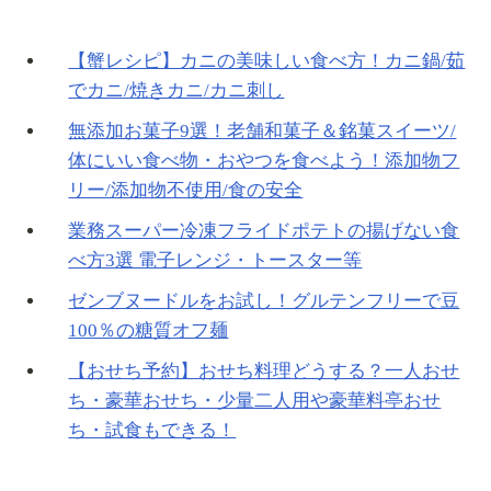
【蟹レシピ】カニの美味しい食べ方！カニ鍋/茹
でカニ/焼きカニ/カニ刺し
無添加お菓子9選！老舗和菓子＆銘菓スイーツ/
体にいい食べ物・おやつを食べよう！添加物フ
リー/添加物不使用/食の安全
業務スーパー冷凍フライドポテトの揚げない食
べ方3選 電子レンジ・トースター等
ゼンブヌードルをお試し！グルテンフリーで豆
100％の糖質オフ麺
【おせち予約】おせち料理どうする？一人おせ
ち・豪華おせち・少量二人用や豪華料亭おせ
ち・試食もできる！