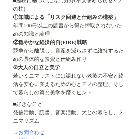
■経験に基づいた専門分野(不安を断ち切る3つ
の柱)
①知識による「リスク回避と仕組みの構築」
年間100冊以上の読書から得た搾取されないた
めの知識と論理
②穏やかな経済的自(FIRE)戦略
競争から離脱し、資産を減らさずに維持するた
めの具体的な投資と仕組み作り
②大人の自立と美学
若いミニマリストには語れない老後の不安と終
活を安心に変えるための心とモノの整理、そし
て暮らしの質と美学を磨くヒント
■好きなこと
発信活動、読書、音楽活動、犬との暮らし、ミ
ニマリズム
→お問合わせ