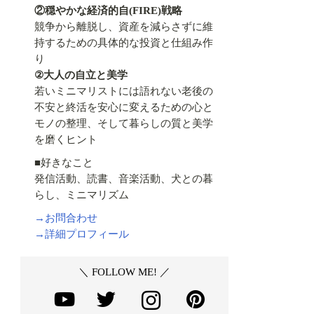
②穏やかな経済的自(FIRE)戦略
競争から離脱し、資産を減らさずに維
持するための具体的な投資と仕組み作
り
②大人の自立と美学
若いミニマリストには語れない老後の
不安と終活を安心に変えるための心と
モノの整理、そして暮らしの質と美学
を磨くヒント
■好きなこと
発信活動、読書、音楽活動、犬との暮
らし、ミニマリズム
→お問合わせ
→詳細プロフィール
＼ FOLLOW ME! ／