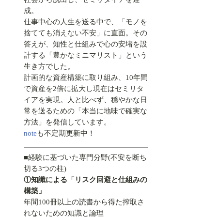
成。
仕事中心の人生を送る中で、「モノを
捨てても消えない不安」に直面。その
答えが、知性と仕組みで心の安堵を設
計する「豊かなミニマリスト」という
生き方でした。
計画的な資産構築に取り組み、10年間
で資産を2倍に拡大し現在はセミリタ
イアを実現。人と比べず、穏やかな日
常を送るための「本当に地味で確実な
方法」を発信しています。
note
も不定期更新中！
■経験に基づいた専門分野(不安を断ち
切る3つの柱)
①知識による「リスク回避と仕組みの
構築」
年間100冊以上の読書から得た搾取さ
れないための知識と論理