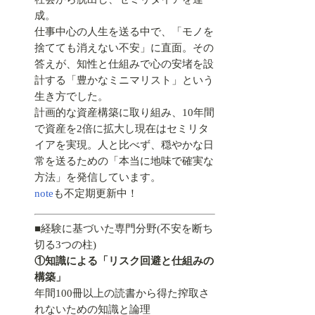
成。
仕事中心の人生を送る中で、「モノを
捨てても消えない不安」に直面。その
答えが、知性と仕組みで心の安堵を設
計する「豊かなミニマリスト」という
生き方でした。
計画的な資産構築に取り組み、10年間
で資産を2倍に拡大し現在はセミリタ
イアを実現。人と比べず、穏やかな日
常を送るための「本当に地味で確実な
方法」を発信しています。
note
も不定期更新中！
■経験に基づいた専門分野(不安を断ち
切る3つの柱)
①知識による「リスク回避と仕組みの
構築」
年間100冊以上の読書から得た搾取さ
れないための知識と論理