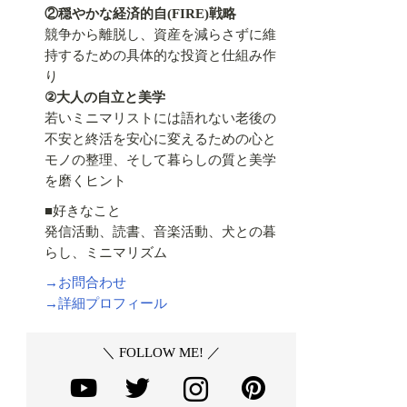
②穏やかな経済的自(FIRE)戦略
競争から離脱し、資産を減らさずに維
持するための具体的な投資と仕組み作
り
②大人の自立と美学
若いミニマリストには語れない老後の
不安と終活を安心に変えるための心と
モノの整理、そして暮らしの質と美学
を磨くヒント
■好きなこと
発信活動、読書、音楽活動、犬との暮
らし、ミニマリズム
→お問合わせ
→詳細プロフィール
＼ FOLLOW ME! ／