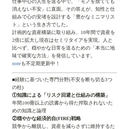
仕事中心の人生を送る中で、「モノを捨てても
消えない不安」に直面。その答えが、知性と仕
組みで心の安堵を設計する「豊かなミニマリス
ト」という生き方でした。
計画的な資産構築に取り組み、10年間で資産を
2倍に拡大し現在はセミリタイアを実現。人と
比べず、穏やかな日常を送るための「本当に地
味で確実な方法」を発信しています。
note
も不定期更新中！
■経験に基づいた専門分野(不安を断ち切る3つ
の柱)
①知識による「リスク回避と仕組みの構築」
年間100冊以上の読書から得た搾取されないた
めの知識と論理
②穏やかな経済的自(FIRE)戦略
競争から離脱し、資産を減らさずに維持するた