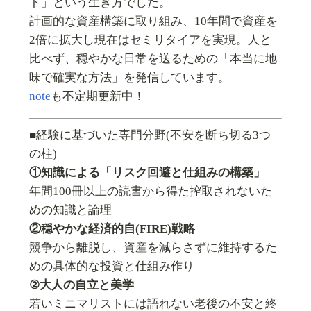
ト」という生き方でした。
計画的な資産構築に取り組み、10年間で資産を
2倍に拡大し現在はセミリタイアを実現。人と
比べず、穏やかな日常を送るための「本当に地
味で確実な方法」を発信しています。
note
も不定期更新中！
■経験に基づいた専門分野(不安を断ち切る3つ
の柱)
①知識による「リスク回避と仕組みの構築」
年間100冊以上の読書から得た搾取されないた
めの知識と論理
②穏やかな経済的自(FIRE)戦略
競争から離脱し、資産を減らさずに維持するた
めの具体的な投資と仕組み作り
②大人の自立と美学
若いミニマリストには語れない老後の不安と終