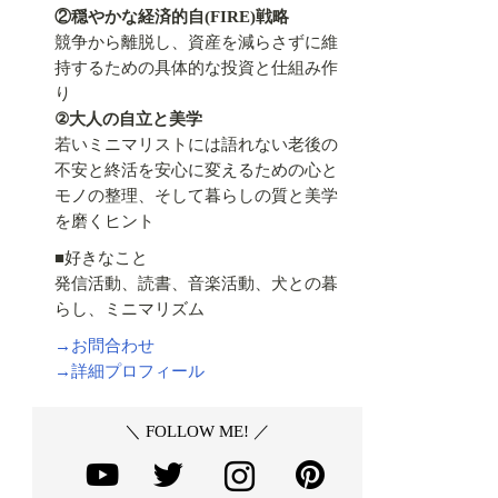
②穏やかな経済的自(FIRE)戦略
競争から離脱し、資産を減らさずに維
持するための具体的な投資と仕組み作
り
②大人の自立と美学
若いミニマリストには語れない老後の
不安と終活を安心に変えるための心と
モノの整理、そして暮らしの質と美学
を磨くヒント
■好きなこと
発信活動、読書、音楽活動、犬との暮
らし、ミニマリズム
→お問合わせ
→詳細プロフィール
＼ FOLLOW ME! ／