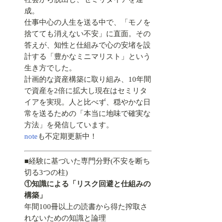
成。
仕事中心の人生を送る中で、「モノを
捨てても消えない不安」に直面。その
答えが、知性と仕組みで心の安堵を設
計する「豊かなミニマリスト」という
生き方でした。
計画的な資産構築に取り組み、10年間
で資産を2倍に拡大し現在はセミリタ
イアを実現。人と比べず、穏やかな日
常を送るための「本当に地味で確実な
方法」を発信しています。
note
も不定期更新中！
■経験に基づいた専門分野(不安を断ち
切る3つの柱)
①知識による「リスク回避と仕組みの
構築」
年間100冊以上の読書から得た搾取さ
れないための知識と論理