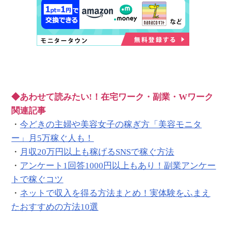
◆あわせて読みたい!！在宅ワーク・副業・Wワーク
関連記事
・
今どきの主婦や美容女子の稼ぎ方「美容モニタ
ー」月5万稼ぐ人も！
・
月収20万円以上も稼げるSNSで稼ぐ方法
・
アンケート1回答1000円以上もあり！副業アンケー
トで稼ぐコツ
・
ネットで収入を得る方法まとめ！実体験をふまえ
たおすすめの方法10選