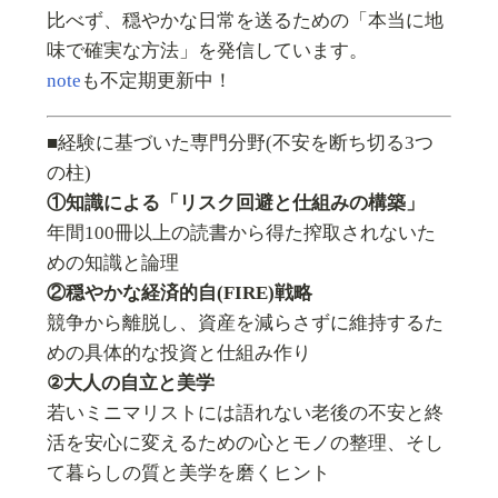
比べず、穏やかな日常を送るための「本当に地
味で確実な方法」を発信しています。
note
も不定期更新中！
■経験に基づいた専門分野(不安を断ち切る3つ
の柱)
①知識による「リスク回避と仕組みの構築」
年間100冊以上の読書から得た搾取されないた
めの知識と論理
②穏やかな経済的自(FIRE)戦略
競争から離脱し、資産を減らさずに維持するた
めの具体的な投資と仕組み作り
②大人の自立と美学
若いミニマリストには語れない老後の不安と終
活を安心に変えるための心とモノの整理、そし
て暮らしの質と美学を磨くヒント