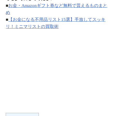
■
お金・Amazonギフト券など無料で貰えるものまと
め
■
【お金になる不用品リスト15選】手放してスッキ
リ！ミニマリストの買取術