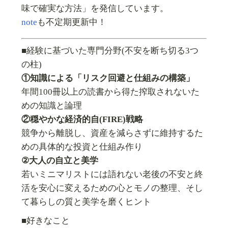
味で確実な方法」を発信しています。
note
も不定期更新中！
■経験に基づいた専門分野(不安を断ち切る3つ
の柱)
①知識による「リスク回避と仕組みの構築」
年間100冊以上の読書から得た搾取されないた
めの知識と論理
②穏やかな経済的自(FIRE)戦略
競争から離脱し、資産を減らさずに維持するた
めの具体的な投資と仕組み作り
②大人の自立と美学
若いミニマリストには語れない老後の不安と終
活を安心に変えるための心とモノの整理、そし
て暮らしの質と美学を磨くヒント
■好きなこと