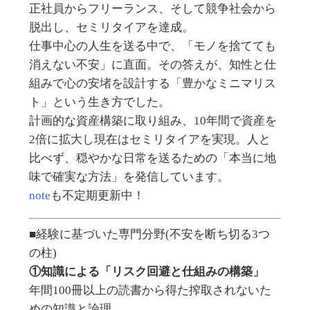
正社員からフリーランス、そして競争社会から
脱出し、セミリタイアを達成。
仕事中心の人生を送る中で、「モノを捨てても
消えない不安」に直面。その答えが、知性と仕
組みで心の安堵を設計する「豊かなミニマリス
ト」という生き方でした。
計画的な資産構築に取り組み、10年間で資産を
2倍に拡大し現在はセミリタイアを実現。人と
比べず、穏やかな日常を送るための「本当に地
味で確実な方法」を発信しています。
note
も不定期更新中！
■経験に基づいた専門分野(不安を断ち切る3つ
の柱)
①知識による「リスク回避と仕組みの構築」
年間100冊以上の読書から得た搾取されないた
めの知識と論理