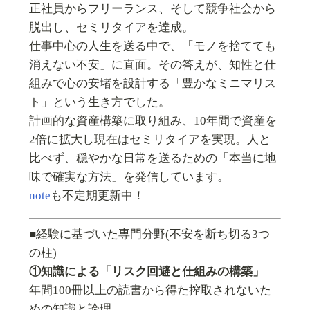
正社員からフリーランス、そして競争社会から
脱出し、セミリタイアを達成。
仕事中心の人生を送る中で、「モノを捨てても
消えない不安」に直面。その答えが、知性と仕
組みで心の安堵を設計する「豊かなミニマリス
ト」という生き方でした。
計画的な資産構築に取り組み、10年間で資産を
2倍に拡大し現在はセミリタイアを実現。人と
比べず、穏やかな日常を送るための「本当に地
味で確実な方法」を発信しています。
note
も不定期更新中！
■経験に基づいた専門分野(不安を断ち切る3つ
の柱)
①知識による「リスク回避と仕組みの構築」
年間100冊以上の読書から得た搾取されないた
めの知識と論理