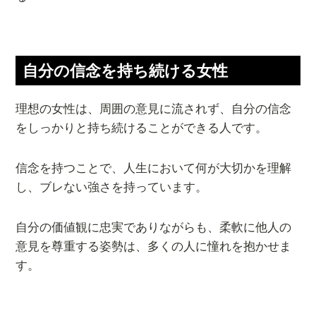
自分の信念を持ち続ける女性
理想の女性は、周囲の意見に流されず、自分の信念
をしっかりと持ち続けることができる人です。
信念を持つことで、人生において何が大切かを理解
し、ブレない強さを持っています。
自分の価値観に忠実でありながらも、柔軟に他人の
意見を尊重する姿勢は、多くの人に憧れを抱かせま
す。