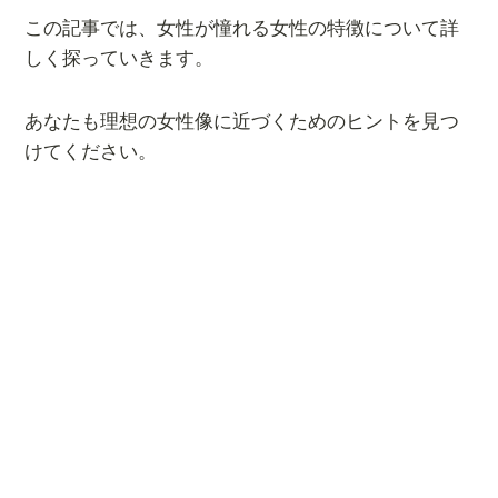
この記事では、女性が憧れる女性の特徴について詳
しく探っていきます。
あなたも理想の女性像に近づくためのヒントを見つ
けてください。