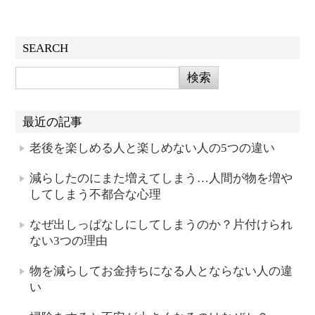
SEARCH
最近の記事
老後を楽しめる人と楽しめない人の5つの違い
減らしたのにまた増えてしまう…人間が物を増や
してしまう不都合な心理
なぜ出しっぱなしにしてしまうのか？片付けられ
ない3つの理由
物を減らしてお金持ちになる人とならない人の違
い