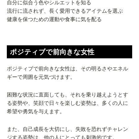
自分に似合う色やシルエットを知る
流行に流されず、長く愛用できるアイテムを選ぶ
健康を保つための運動や食事に気を配る
ポジティブで前向きな女性
ポジティブで前向きな女性は、その明るさやエネル
ギーで周囲を元気づけます。
困難な状況に直面しても、それを乗り越えようとす
る姿勢や、笑顔で日々を楽しむ姿勢は、多くの人に
希望や勇気を与えます。
また、自己成長を大切にし、失敗を恐れずチャレン
ジする姿勢は、他の人にとっても刺激的です。