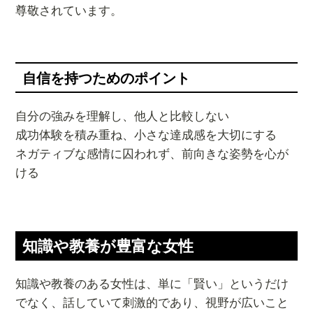
尊敬されています。
自信を持つためのポイント
自分の強みを理解し、他人と比較しない
成功体験を積み重ね、小さな達成感を大切にする
ネガティブな感情に囚われず、前向きな姿勢を心が
ける
知識や教養が豊富な女性
知識や教養のある女性は、単に「賢い」というだけ
でなく、話していて刺激的であり、視野が広いこと